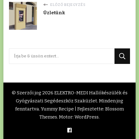
ELŐZŐ BEJEGYZÉS
Üzletünk
Keres
valamit?
© Szerzői jog 2026
ELEKTRO-MEDI Hallókészülék és
Gyógyászati Segédeszköz Szaküzlet
. Minden jog
fenntartva. Yummy Recipe | Fejlesztette:
Blossom
Themes
. Motor:
WordPress
.