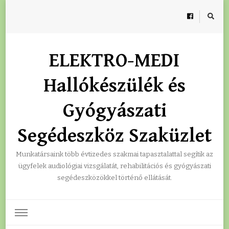
ELEKTRO-MEDI
Hallókészülék és
Gyógyászati
Segédeszköz Szaküzlet
Munkatársaink több évtizedes szakmai tapasztalattal segítik az
ügyfelek audiológiai vizsgálatát, rehabilitációs és gyógyászati
segédeszközökkel történő ellátását.