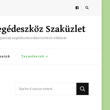
egédeszköz Szaküzlet
ógyászati segédeszközökkel történő ellátását.
ásaink
Termékeink
Keres
valamit?