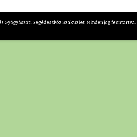
s Gyógyászati Segédeszköz Szaküzlet
. Minden jog fenntartva.