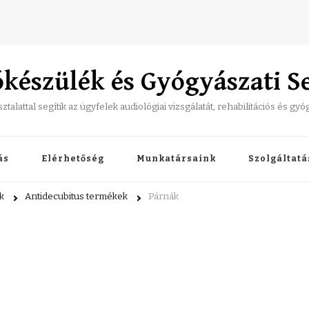
észülék és Gyógyászati S
alattal segítik az ügyfelek audiológiai vizsgálatát, rehabilitációs és gy
ás
Elérhetőség
Munkatársaink
Szolgáltat
k
Antidecubitus termékek
Párnák