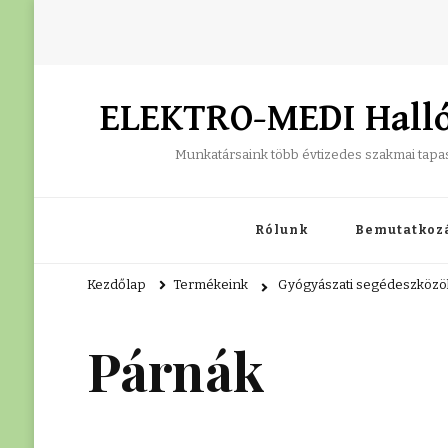
ELEKTRO-MEDI Hallók
Munkatársaink több évtizedes szakmai tapaszt
Rólunk
Bemutatkoz
Kezdőlap
Termékeink
Gyógyászati segédeszközö
Párnák