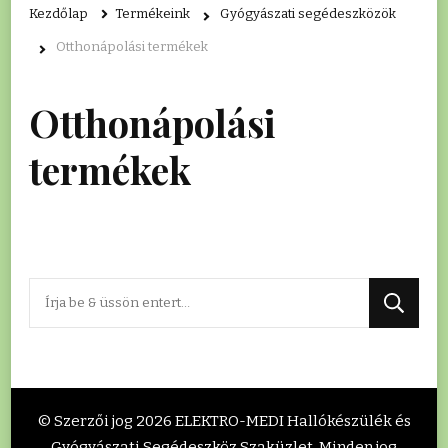
Kezdőlap
Termékeink
Gyógyászati segédeszközök
Otthonápolási termékek
Otthonápolási
termékek
Keres
valamit?
© Szerzői jog 2026
ELEKTRO-MEDI Hallókészülék és
Gyógyászati Segédeszköz Szaküzlet
. Minden jog