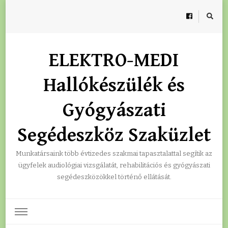
ELEKTRO-MEDI
Hallókészülék és
Gyógyászati
Segédeszköz Szaküzlet
Munkatársaink több évtizedes szakmai tapasztalattal segítik az
ügyfelek audiológiai vizsgálatát, rehabilitációs és gyógyászati
segédeszközökkel történő ellátását.