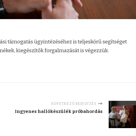
si támogatás ügyintézéséhez is teljeskörű segítséget
mékek, kiegészítők forgalmazását is végezzük.
KÖVETKEZŐ BEJEGYZÉS
Ingyenes hallókészülék próbahordás