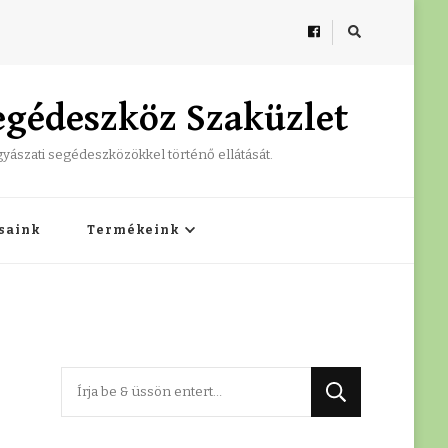
egédeszköz Szaküzlet
ógyászati segédeszközökkel történő ellátását.
ásaink
Termékeink
Keres
valamit?