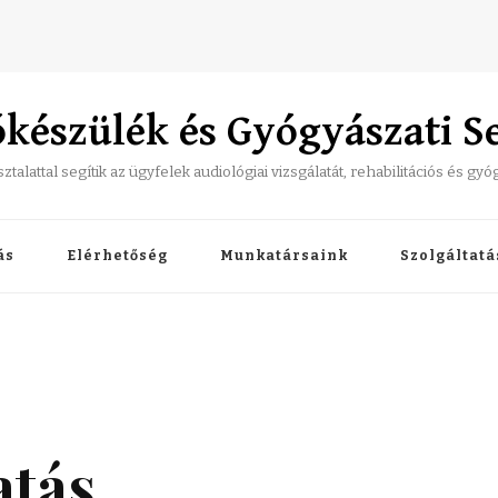
észülék és Gyógyászati S
alattal segítik az ügyfelek audiológiai vizsgálatát, rehabilitációs és gy
ás
Elérhetőség
Munkatársaink
Szolgáltat
tás